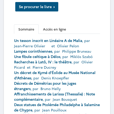
Se procurer le livre
Sommaire
Accès en ligne
Un tesson inscrit en Linéaire A de Malia
, par
Jean-Pierre Olivier
et
Olivier Pelon
Lampes corinthiennes
, par
Philippe Bruneau
Une fibule celtique à Délos
, par
Miklós Szabó
Recherches à Latô, IV : le théâtre
, par
Olivier
Picard
et
Pierre Ducrey
Un décret de Kymé d'Éolide au Musée National
d'Athènes
, par
Denis Knoepfler
Décrets de Démétrias pour les juges
étrangers
, par
Bruno Helly
Affranchissements de Larissa (Thessalie) : Note
complémentaire
, par
Jean Bousquet
Deux statues de Ptolémée Philadelphe à Salamine
de Chypre
, par
Jean Pouilloux