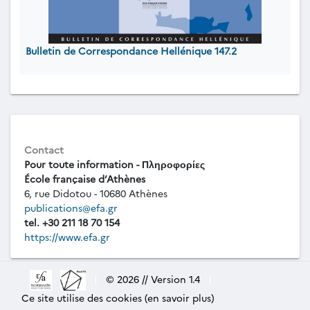
Bulletin de Correspondance Hellénique 147.2
Contact
Pour toute information - Πληροφορίες
École française d’Athènes
6, rue Didotou - 10680 Athènes
publications@efa.gr
tel. +30 211 18 70 154
https://www.efa.gr
|
© 2026 // Version 1.4
|
Ce site utilise des cookies (en savoir plus)