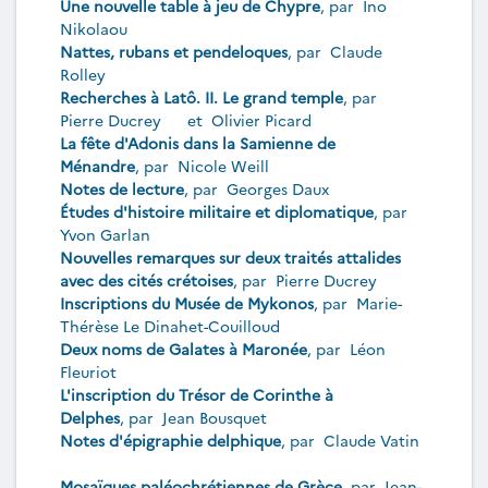
Une nouvelle table à jeu de Chypre
, par
Ino
Nikolaou
Nattes, rubans et pendeloques
, par
Claude
Rolley
Recherches à Latô. II. Le grand temple
, par
Pierre Ducrey
et
Olivier Picard
La fête d'Adonis dans la Samienne de
Ménandre
, par
Nicole Weill
Notes de lecture
, par
Georges Daux
Études d'histoire militaire et diplomatique
, par
Yvon Garlan
Nouvelles remarques sur deux traités attalides
avec des cités crétoises
, par
Pierre Ducrey
Inscriptions du Musée de Mykonos
, par
Marie-
Thérèse Le Dinahet-Couilloud
Deux noms de Galates à Maronée
, par
Léon
Fleuriot
L'inscription du Trésor de Corinthe à
Delphes
, par
Jean Bousquet
Notes d'épigraphie delphique
, par
Claude Vatin
Mosaïques paléochrétiennes de Grèce
, par
Jean-