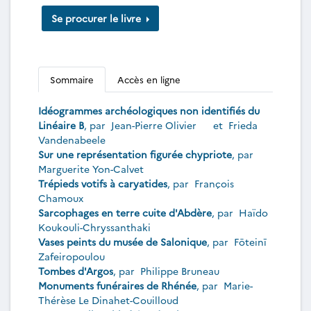
Se procurer le livre
Sommaire
Accès en ligne
Idéogrammes archéologiques non identifiés du
Linéaire B
, par
Jean-Pierre Olivier
et
Frieda
Vandenabeele
Sur une représentation figurée chypriote
, par
Marguerite Yon-Calvet
Trépieds votifs à caryatides
, par
François
Chamoux
Sarcophages en terre cuite d'Abdère
, par
Haïdo
Koukouli-Chryssanthaki
Vases peints du musée de Salonique
, par
Fōteinī
Zafeiropoulou
Tombes d'Argos
, par
Philippe Bruneau
Monuments funéraires de Rhénée
, par
Marie-
Thérèse Le Dinahet-Couilloud