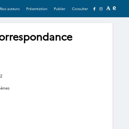
Nos auteurs
Présentation
Publier
Consulter
Correspondance
.2
hènes