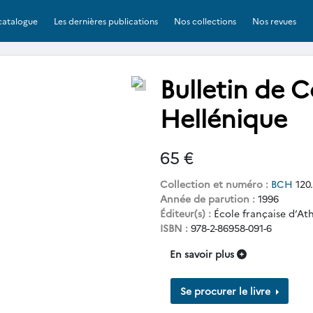
catalogue
Les dernières publications
Nos collections
Nos revues
Bulletin de 
Hellénique
65 €
Collection et numéro :
BCH
120
Année de parution :
1996
Éditeur(s) :
École française d’At
ISBN :
978-2-86958-091-6
En savoir plus
Se procurer le livre