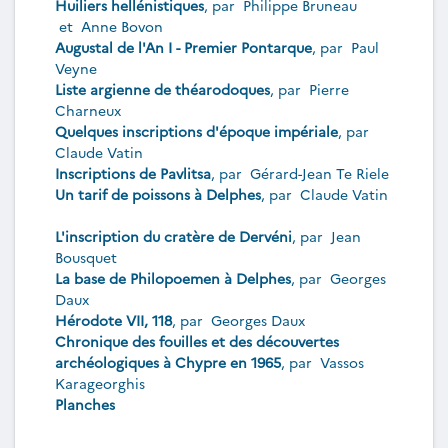
Huiliers hellénistiques
, par
Philippe Bruneau
et
Anne Bovon
Augustal de l'An I - Premier Pontarque
, par
Paul
Veyne
Liste argienne de théarodoques
, par
Pierre
Charneux
Quelques inscriptions d'époque impériale
, par
Claude Vatin
Inscriptions de Pavlitsa
, par
Gérard-Jean Te Riele
Un tarif de poissons à Delphes
, par
Claude Vatin
L'inscription du cratère de Dervéni
, par
Jean
Bousquet
La base de Philopoemen à Delphes
, par
Georges
Daux
Hérodote VII, 118
, par
Georges Daux
Chronique des fouilles et des découvertes
archéologiques à Chypre en 1965
, par
Vassos
Karageorghis
Planches