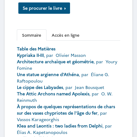
Se procurer le livre
Sommaire
Accès en ligne
Table des Matières
Kypriaka II-III
, par
Olivier Masson
Architecture archaïque et géométrie
, par
Youry
Fomine
Une statue argienne d'Athéna
, par
Éliane G.
Raftopoulou
Le cippe des Labyades
, par
Jean Bousquet
The Attic Archons named Apolexis
, par
O. W.
Reinmuth
À propos de quelques représentations de chars
sur des vases chypriotes de l'âge du fer
, par
Vassos Karageorghis
Klea and Leontis : two ladies from Delphi
, par
Élias A. Kapetanopoulos