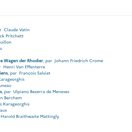
ar
Claude Vatin
ck Pritchett
uillon
u
ne Wagen der Rhodier
, par
Johann Friedrich Crome
r
Henri Van Effenterre
iens
, par
François Salviat
Karageorghis
runeau
s
, par
Ulpiano Bezerra de Meneses
an Berchem
s Karageorghis
Daux
Harold Braithwaite Mattingly