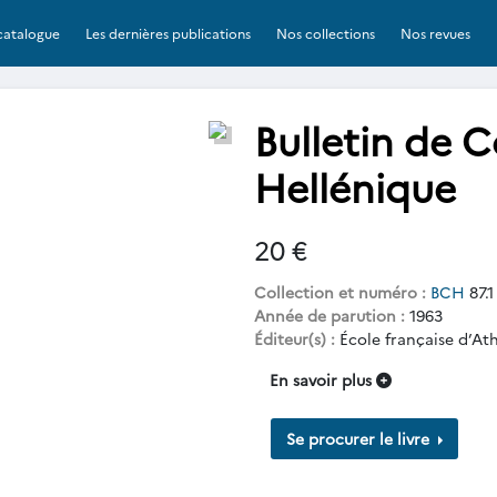
catalogue
Les dernières publications
Nos collections
Nos revues
Bulletin de 
Hellénique
20 €
Collection et numéro :
BCH
87.1
Année de parution :
1963
Éditeur(s) :
École française d’At
En savoir plus
Se procurer le livre