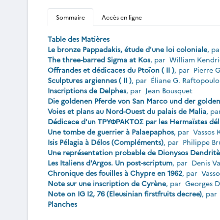
Sommaire
Accès en ligne
Table des Matières
Le bronze Pappadakis, étude d'une loi coloniale
, p
The three-barred Sigma at Kos
, par
William Kendri
Offrandes et dédicaces du Ptoïon ( II )
, par
Pierre G
Sculptures argiennes ( II )
, par
Éliane G. Raftopoulo
Inscriptions de Delphes
, par
Jean Bousquet
Die goldenen Pferde von San Marco und der golde
Voies et plans au Nord-Ouest du palais de Malia
, pa
Dédicace d'un ΤΡΥΦΡΑΚΤΟΣ par les Hermaïstes dél
Une tombe de guerrier à Palaepaphos
, par
Vassos 
Isis Pélagia à Délos (Compléments)
, par
Philippe B
Une représentation probable de Dionysos Dendritè
Les Italiens d'Argos. Un post-scriptum
, par
Denis V
Chronique des fouilles à Chypre en 1962
, par
Vasso
Note sur une inscription de Cyrène
, par
Georges 
Note on IG I2, 76 (Eleusinian firstfruits decree)
, par
Planches