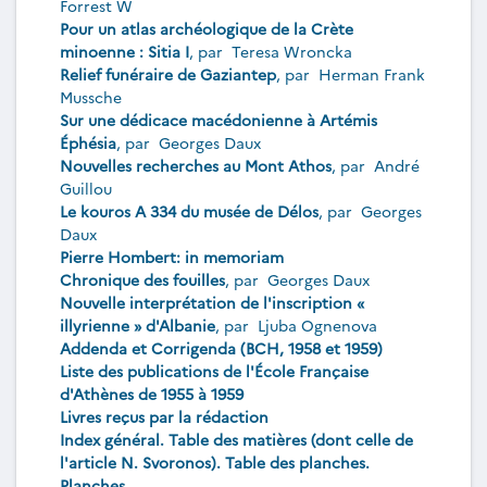
Forrest W
Pour un atlas archéologique de la Crète
minoenne : Sitia I
, par
Teresa Wroncka
Relief funéraire de Gaziantep
, par
Herman Frank
Mussche
Sur une dédicace macédonienne à Artémis
Éphésia
, par
Georges Daux
Nouvelles recherches au Mont Athos
, par
André
Guillou
Le kouros A 334 du musée de Délos
, par
Georges
Daux
Pierre Hombert: in memoriam
Chronique des fouilles
, par
Georges Daux
Nouvelle interprétation de l'inscription «
illyrienne » d'Albanie
, par
Ljuba Ognenova
Addenda et Corrigenda (BCH, 1958 et 1959)
Liste des publications de l'École Française
d'Athènes de 1955 à 1959
Livres reçus par la rédaction
Index général. Table des matières (dont celle de
l'article N. Svoronos). Table des planches.
Planches