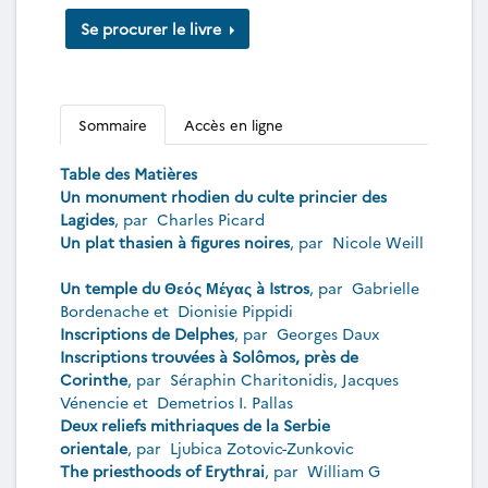
Se procurer le livre
Sommaire
Accès en ligne
Table des Matières
Un monument rhodien du culte princier des
Lagides
, par
Charles Picard
Un plat thasien à figures noires
, par
Nicole Weill
Un temple du Θεός Μέγας à Istros
, par
Gabrielle
Bordenache
et
Dionisie Pippidi
Inscriptions de Delphes
, par
Georges Daux
Inscriptions trouvées à Solômos, près de
Corinthe
, par
Séraphin Charitonidis
,
Jacques
Vénencie
et
Demetrios I. Pallas
Deux reliefs mithriaques de la Serbie
orientale
, par
Ljubica Zotovic-Zunkovic
The priesthoods of Erythrai
, par
William G