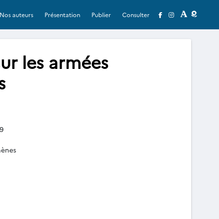
Nos auteurs
Présentation
Publier
Consulter
ur les armées
s
9
hènes