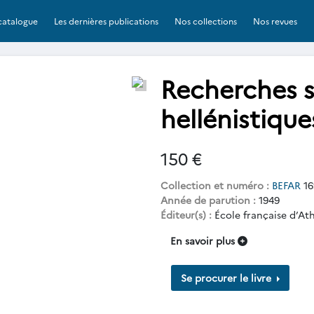
catalogue
Les dernières publications
Nos collections
Nos revues
Recherches s
hellénistique
150 €
Collection et numéro :
BEFAR
16
Année de parution :
1949
Éditeur(s) :
École française d’At
En savoir plus
Se procurer le livre