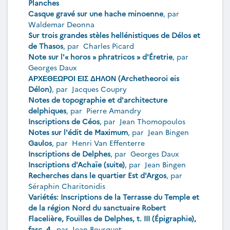
Planches
Casque gravé sur une hache minoenne
, par
Waldemar Deonna
Sur trois grandes stèles hellénistiques de Délos et
de Thasos
, par
Charles Picard
Note sur l'« horos » phratricos » d'Éretrie
, par
Georges Daux
ΑΡΧΕΘΕΩΡΟΙ ΕΙΣ ΔΗΛΟΝ (Archetheoroi eis
Délon)
, par
Jacques Coupry
Notes de topographie et d'architecture
delphiques
, par
Pierre Amandry
Inscriptions de Céos
, par
Jean Thomopoulos
Notes sur l'édit de Maximum
, par
Jean Bingen
Gaulos
, par
Henri Van Effenterre
Inscriptions de Delphes
, par
Georges Daux
Inscriptions d'Achaïe (suite)
, par
Jean Bingen
Recherches dans le quartier Est d'Argos
, par
Séraphin Charitonidis
Variétés: Inscriptions de la Terrasse du Temple et
de la région Nord du sanctuaire Robert
Flacelière, Fouilles de Delphes, t. III (Épigraphie),
fasc. 4,
, par
Jean Bousquet