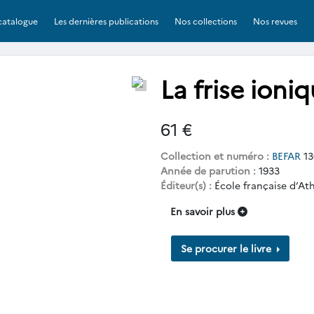
catalogue
Les dernières publications
Nos collections
Nos revues
La frise ioni
61 €
Collection et numéro :
BEFAR
13
Année de parution :
1933
Éditeur(s) :
École française d’At
En savoir plus
Se procurer le livre