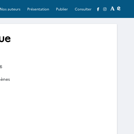
Nos auteurs
Présentation
Publier
Consulter
que
6
hènes