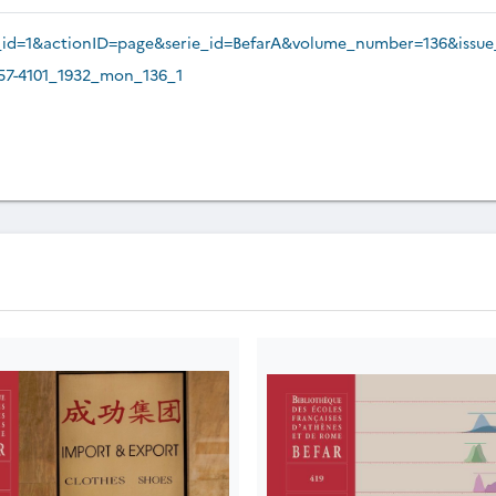
site_id=1&actionID=page&serie_id=BefarA&volume_number=136&iss
257-4101_1932_mon_136_1