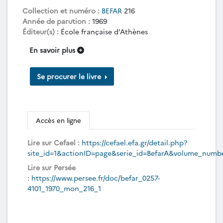
Collection et numéro :
BEFAR
216
Année de parution :
1969
Éditeur(s) :
École française d’Athènes
En savoir plus
Se procurer le livre
Accès en ligne
Lire sur Cefael :
https://cefael.efa.gr/detail.php?
site_id=1&actionID=page&serie_id=BefarA&volume_numb
Lire sur Persée
:
https://www.persee.fr/doc/befar_0257-
4101_1970_mon_216_1