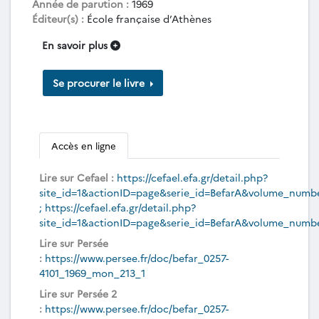
Année de parution :
1969
Éditeur(s) :
École française d’Athènes
En savoir plus
Se procurer le livre
Accès en ligne
Lire sur Cefael :
https://cefael.efa.gr/detail.php?
site_id=1&actionID=page&serie_id=BefarA&volume_numb
; https://cefael.efa.gr/detail.php?
site_id=1&actionID=page&serie_id=BefarA&volume_numb
Lire sur Persée
:
https://www.persee.fr/doc/befar_0257-
4101_1969_mon_213_1
Lire sur Persée 2
:
https://www.persee.fr/doc/befar_0257-