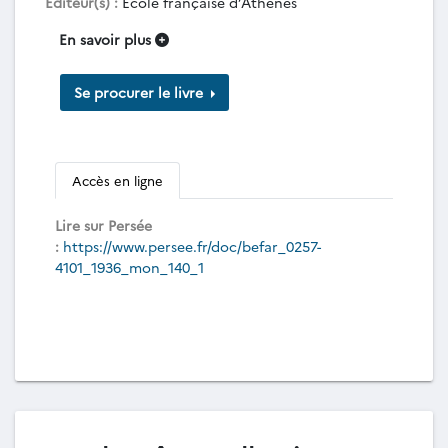
Éditeur(s) :
École française d’Athènes
En savoir plus
Se procurer le livre
Accès en ligne
Lire sur Persée
:
https://www.persee.fr/doc/befar_0257-
4101_1936_mon_140_1