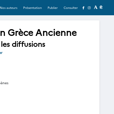
Nos auteurs
Présentation
Publier
Consulter
 en Grèce Ancienne
les diffusions
er
hènes