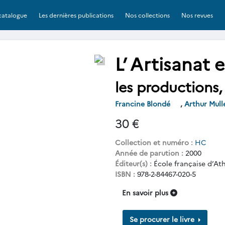
catalogue
Les dernières publications
Nos collections
Nos revues
L’ Artisanat
les productions, 
Francine Blondé
,
Arthur Mull
30 €
Collection et numéro :
HC
Année de parution :
2000
Éditeur(s) :
École française d’At
ISBN :
978-2-84467-020-5
En savoir plus
Se procurer le livre