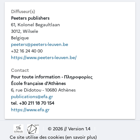
Diffuseur(s)
Peeters publishers
61, Kolonel Begaultlaan
3012, Wilsele
Belgique
peeters@peeters-leuven.be
+32 16 24 40 00
https://www.peeters-leuven.be/
Contact
Pour toute information - Πληροφορίες
École française d’Athènes
6, rue Didotou - 10680 Athènes
publications@efa.gr
tel. +30 211 18 70 154
https://www.efa.gr
|
© 2026 // Version 1.4
|
Ce site utilise des cookies (en savoir plus)