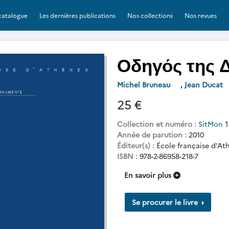
catalogue
Les dernières publications
Nos collections
Nos revues
Οδηγός της 
Michel Bruneau
,
Jean Ducat
25 €
Collection et numéro :
SitMon
1
Année de parution :
2010
Éditeur(s) :
École française d’At
ISBN :
978-2-86958-218-7
En savoir plus
Se procurer le livre