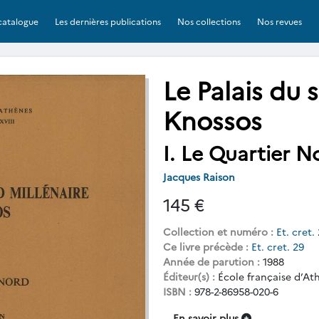
catalogue
Les dernières publications
Nos collections
Nos revues
Le Palais du 
Knossos
I. Le Quartier N
Jacques Raison
145 €
Collection et numéro :
Et. cret.
Ce livre précède :
Et. cret. 29
Année de parution :
1988
Éditeur(s) :
École française d’At
ISBN :
978-2-86958-020-6
En savoir plus