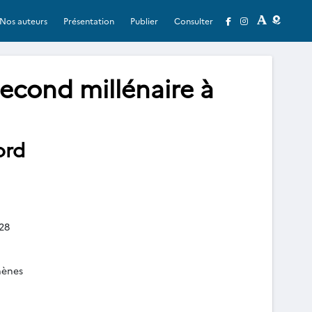
Nos auteurs
Présentation
Publier
Consulter
second millénaire à
ord
28
hènes