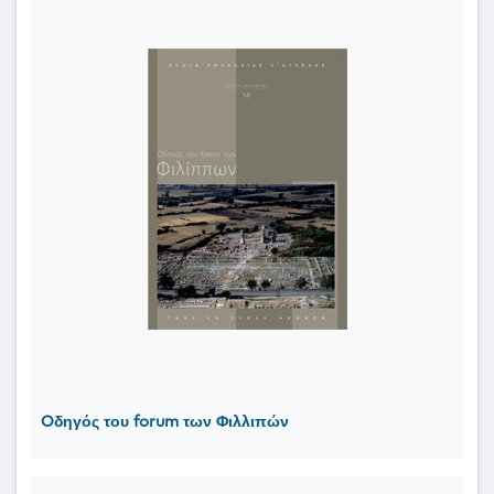
Oδηγός του forum των Φιλλιπών