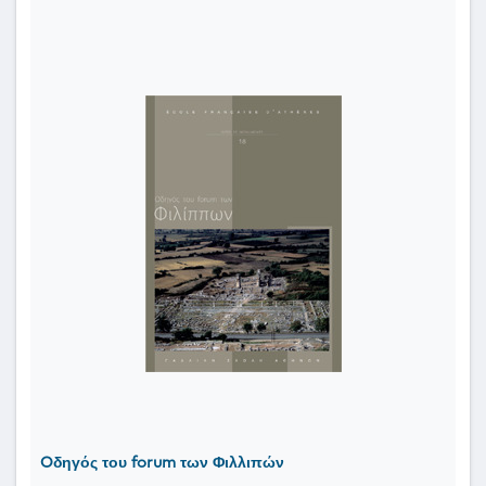
Oδηγός του forum των Φιλλιπών