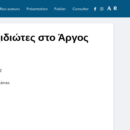
Nos auteurs
Présentation
Publier
Consulter
ξιδιώτες στο Άργος
2
hènes