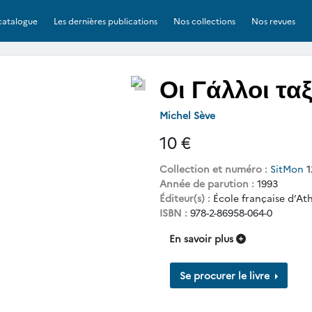
catalogue
Les dernières publications
Nos collections
Nos revues
Οι Γάλλοι τα
Michel Sève
10 €
Collection et numéro :
SitMon
1
Année de parution :
1993
Éditeur(s) :
École française d’At
ISBN :
978-2-86958-064-0
En savoir plus
Se procurer le livre