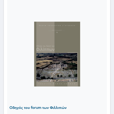
Oδηγός του forum των Φιλλιπών