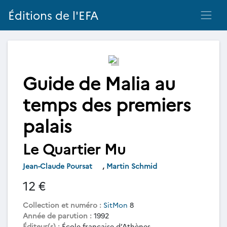
Éditions de l'EFA
Guide de Malia au
temps des premiers
palais
Le Quartier Mu
Jean-Claude Poursat
,
Martin Schmid
12 €
Collection et numéro :
SitMon
8
Année de parution :
1992
Éditeur(s) :
École française d’Athènes