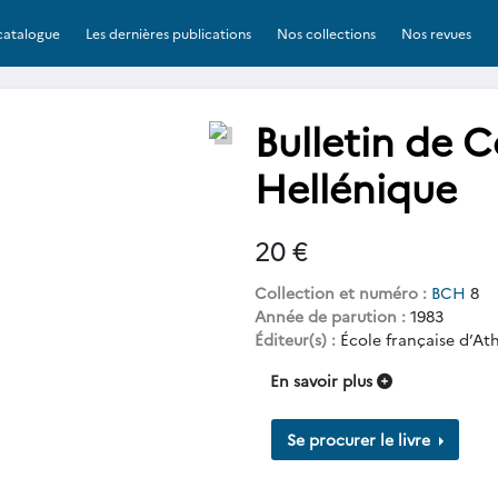
catalogue
Les dernières publications
Nos collections
Nos revues
Bulletin de 
Hellénique
20 €
Collection et numéro :
BCH
8
Année de parution :
1983
Éditeur(s) :
École française d’At
En savoir plus
Se procurer le livre