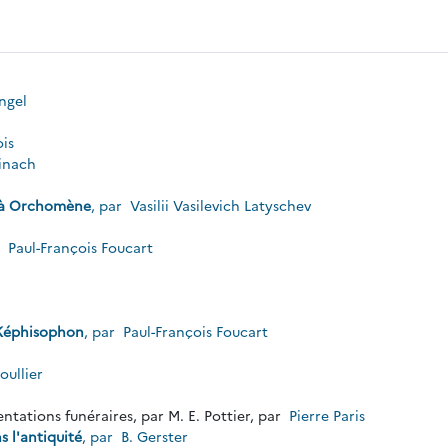
ngel
ois
inach
t à Orchomène
, par
Vasilii Vasilevich Latyschev
r
Paul-François Foucart
h
t
 Képhisophon
, par
Paul-François Foucart
oullier
entations funéraires, par M. E. Pottier, par
Pierre Paris
 l'antiquité
, par
B. Gerster