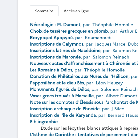
Sommaire
Accès en ligne
Nécrologie : M. Dumont
, par
Théophile Homolle
Choix de tessères grecques en plomb
, par
Arthur E
Επιγραφαί Αμοργού
, par
Koumanoudis
Inscriptions de Calymnos
, par
Jacques Marcel Dub
Inscriptions latines de Macédoine
, par
Salomon Re
Inscriptions de Maronée
, par
Salomon Reinach
Nouveaux actes d'affranchissement à Chéronée e
Les Romains à Délos
, par
Théophile Homolle
Donation de Philétairos aux Muses de l'Hélicon
, pa
Papposilène et le dieu Bès
, par
Léon Heuzey
Monuments figurés de Délos
, par
Salomon Reinac
Vases grecs trouvés à Marseille
, par
Albert Dumon
Note sur les comptes d'Éleusis sous l'archontat de
Inscription archaïque de Phocide
, par
J Bilco
Inscription de l'île de Karyanda
, par
Bernard Hauss
Bibliographie
Étude sur les lécythes blancs attiques à représ
L'Isthme de Corinthe : tentatives de percement dans