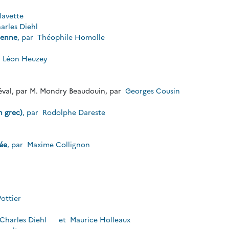
lavette
arles Diehl
ienne
, par
Théophile Homolle
r
Léon Heuzey
éval, par M. Mondry Beaudouin, par
Georges Cousin
n grec)
, par
Rodolphe Dareste
ée
, par
Maxime Collignon
e
ottier
Charles Diehl
et
Maurice Holleaux