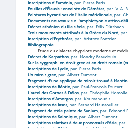
Inscriptions d'Euménia
, par
Pierre Paris
Fouilles d'Éleusis : enceinte de Déméter
, par
V. A. B
Peintures byzantines de l'Italie méridionale
, par
Ch
Documents nouveaux sur l'amphictyonie attico-dél
Décret athénien du IIIe siècle
, par
Félix Dürrbach
Trois monuments attribués à la Grèce du Nord
, pa
Inscription d'Erythrées
, par
Aristote Fontrier
Bibliographie
Etude du dialecte chypriote moderne et médi
Décret de Karpathos
, par
Mondry Beaudouin
Sur la syggraphi en droit grec et en droit romain (e
Inscriptions de Lydie
, par
Pierre Paris
Un miroir grec
, par
Albert Dumont
Fragment d'une applique de miroir trouvé à Mantin
Inscriptions de Béotie
, par
Paul-François Foucart
L'autel des Cornes à Délos
, par
Théophile Homoll
Inscriptions d'Amorgos
, par
Koumanoudis
Inscriptions de Iasos
, par
Bernard Haussoullier
Fragment de stèle peinte de Sunium
, par
Edmond P
Inscriptions de Salonique
, par
Albert Dumont
Inscriptions relatives à deux proconsuls d'Asie
, par