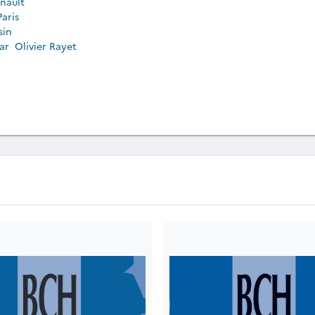
nault
Paris
sin
par
Olivier Rayet