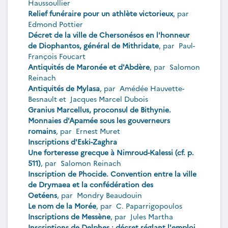
Haussoullier
Relief funéraire pour un athlète victorieux
, par
Edmond Pottier
Décret de la ville de Chersonésos en l'honneur
de Diophantos, général de Mithridate
, par
Paul-
François Foucart
Antiquités de Maronée et d'Abdère
, par
Salomon
Reinach
Antiquités de Mylasa
, par
Amédée Hauvette-
Besnault
et
Jacques Marcel Dubois
Granius Marcellus, proconsul de Bithynie.
Monnaies d'Apamée sous les gouverneurs
romains
, par
Ernest Muret
Inscriptions d'Eski-Zaghra
Une forteresse grecque à Nimroud-Kalessi (cf. p.
511)
, par
Salomon Reinach
Inscription de Phocide. Convention entre la ville
de Drymaea et la confédération des
Oetéens
, par
Mondry Beaudouin
Le nom de la Morée
, par
C. Paparrigopoulos
Inscriptions de Messène
, par
Jules Martha
Inscriptions de Delphes : décret réglant l'emploi