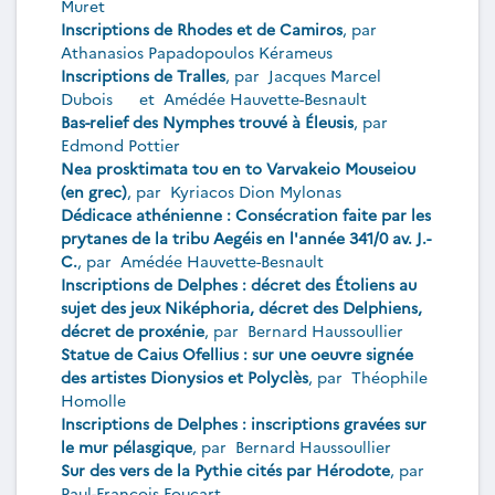
Muret
Inscriptions de Rhodes et de Camiros
, par
Athanasios Papadopoulos Kérameus
Inscriptions de Tralles
, par
Jacques Marcel
Dubois
et
Amédée Hauvette-Besnault
Bas-relief des Nymphes trouvé à Éleusis
, par
Edmond Pottier
Nea prosktimata tou en to Varvakeio Mouseiou
(en grec)
, par
Kyriacos Dion Mylonas
Dédicace athénienne : Consécration faite par les
prytanes de la tribu Aegéis en l'année 341/0 av. J.-
C.
, par
Amédée Hauvette-Besnault
Inscriptions de Delphes : décret des Étoliens au
sujet des jeux Niképhoria, décret des Delphiens,
décret de proxénie
, par
Bernard Haussoullier
Statue de Caius Ofellius : sur une oeuvre signée
des artistes Dionysios et Polyclès
, par
Théophile
Homolle
Inscriptions de Delphes : inscriptions gravées sur
le mur pélasgique
, par
Bernard Haussoullier
Sur des vers de la Pythie cités par Hérodote
, par
Paul-François Foucart