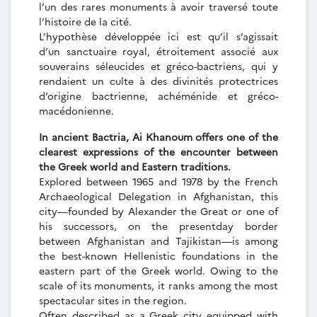
l’un des rares monuments à avoir traversé toute
l’histoire de la cité.
L’hypothèse développée ici est qu’il s’agissait
d’un sanctuaire royal, étroitement associé aux
souverains séleucides et gréco-bactriens, qui y
rendaient un culte à des divinités protectrices
d’origine bactrienne, achéménide et gréco-
macédonienne.
In ancient Bactria, Ai Khanoum offers one of the
clearest expressions of the encounter between
the Greek world and Eastern traditions.
Explored between 1965 and 1978 by the French
Archaeological Delegation in Afghanistan, this
city—founded by Alexander the Great or one of
his successors, on the presentday border
between Afghanistan and Tajikistan—is among
the best-known Hellenistic foundations in the
eastern part of the Greek world. Owing to the
scale of its monuments, it ranks among the most
spectacular sites in the region.
Often described as a Greek city equipped with