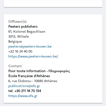
Diffuseur(s)
Peeters publishers
61, Kolonel Begaultlaan
3012, Wilsele
Belgique
peeters@peeters-leuven.be
+32 16 24 40 00
https://www.peeters-leuven.be/
Contact
Pour toute information - Πληροφορίες
École française d’Athènes
6, rue Didotou - 10680 Athènes
publications@efa.gr
tel. +30 211 18 70 154
https://www.efa.gr