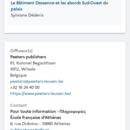
Le Bâtiment Dessenne et les abords Sud-Ouest du
palais
Sylviane Déderix
Diffuseur(s)
Peeters publishers
61, Kolonel Begaultlaan
3012, Wilsele
Belgique
peeters@peeters-leuven.be
+32 16 24 40 00
https://www.peeters-leuven.be/
Contact
Pour toute information - Πληροφορίες
École française d’Athènes
6, rue Didotou - 10680 Athènes
publications@efa.gr