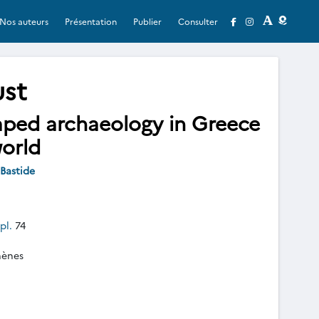
Nos auteurs
Présentation
Publier
Consulter
ust
ed archaeology in Greece
orld
Bastide
pl.
74
hènes