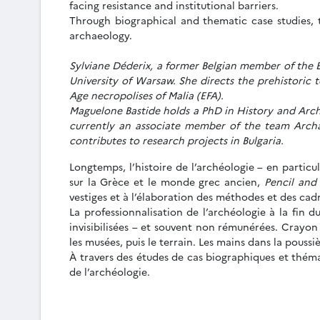
facing resistance and institutional barriers.
Through biographical and thematic case studies, t
archaeology.
Sylviane Déderix, a former Belgian member of the É
University of Warsaw. She directs the prehistoric
Age necropolises of Malia (EFA).
Maguelone Bastide holds a PhD in History and Archa
currently an associate member of the team Archa
contributes to research projects in Bulgaria.
Longtemps, l’histoire de l’archéologie – en particu
sur la Grèce et le monde grec ancien,
Pencil and
vestiges et à l’élaboration des méthodes et des cadr
La professionnalisation de l’archéologie à la fin d
invisibilisées – et souvent non rémunérées. Crayon à
les musées, puis le terrain. Les mains dans la poussi
À travers des études de cas biographiques et thémat
de l’archéologie.