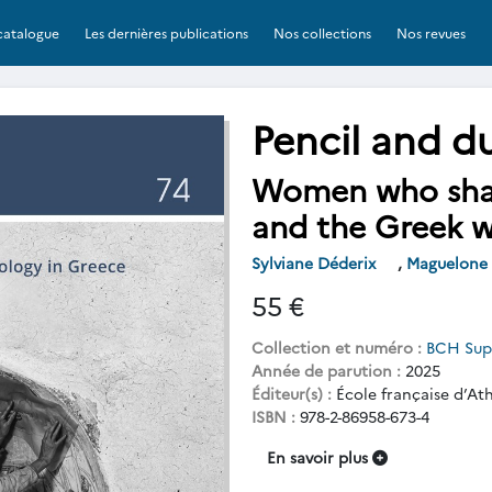
catalogue
Les dernières publications
Nos collections
Nos revues
Pencil and d
Women who shap
and the Greek w
Sylviane Déderix
,
Maguelone 
55 €
Collection et numéro :
BCH Sup
Année de parution :
2025
Éditeur(s) :
École française d’At
ISBN :
978-2-86958-673-4
En savoir plus