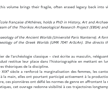
his volume brings their fragile, often erased legacy back into v
cole française d’Athènes, holds a PhD in History, Art and Archa
 team of the Thorikos Archaeological Research Project (EBSA) and
eology of the Ancient Worlds (Université Paris Nanterre). A for
eology of the Greek Worlds (UMR 7041 ArScAn). She directs th
lier de l’archéologie classique – s’est écrite au masculin, relégua
 dust
restitue leur place dans l’historiographie en mettant en lum
es théoriques de la discipline.
e
u XIX
siècle a renforcé la marginalisation des femmes, les canto
 la main, elles ont pourtant participé activement à la production 
ère, ces pionnières ont défié les normes de genre en affrontant la r
iques, cet ouvrage redonne visibilité à ces trajectoires longtemps