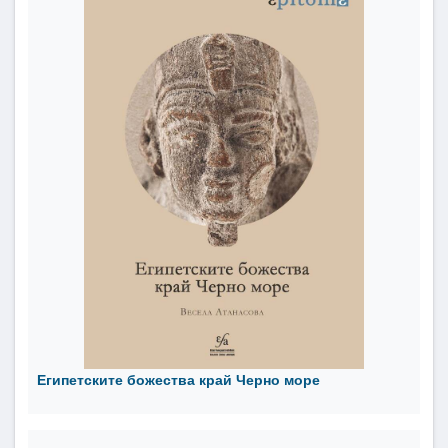
Египетските божества край Черно море