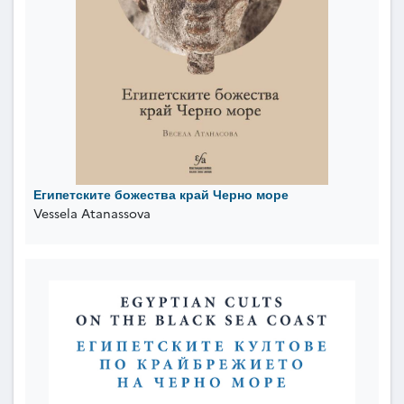
Египетските божества край Черно море
Vessela Atanassova