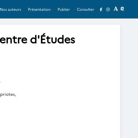
Nos auteurs
Présentation
Publier
Consulter
entre d'Études
5
priotes,