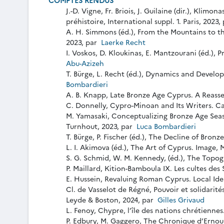
COMPTES RENDUS
J.-D. Vigne, Fr. Briois, J. Guilaine (dir.), Kli
préhistoire, International suppl. 1. Paris, 2023,
A. H. Simmons (éd.), From the Mountains to the
2023, par
Laerke Recht
I. Voskos, D. Kloukinas, E. Mantzourani (éd.),
Abu-Azizeh
T. Bürge, L. Recht (éd.), Dynamics and Develo
Bombardieri
A. B. Knapp, Late Bronze Age Cyprus. A Reasse
C. Donnelly, Cypro-Minoan and Its Writers. C
M. Yamasaki, Conceptualizing Bronze Age Seas
Turnhout, 2023, par
Luca Bombardieri
T. Bürge, P. Fischer (éd.), The Decline of Bro
L. I. Akimova (éd.), The Art of Cyprus. Image
S. G. Schmid, W. M. Kennedy, (éd.), The Topogr
P. Maillard, Kition-Bamboula IX. Les cultes des
E. Hussein, Revaluing Roman Cyprus. Local Iden
Cl. de Vasselot de Régné, Pouvoir et solidarités
Leyde & Boston, 2024, par
Gilles Grivaud
L. Fenoy, Chypre, l’île des nations chrétiennes
P. Edbury, M. Gaggero, The Chronique d’Ernoul 