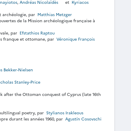
nayiotos
,
Andréas Nicolaïdès
et
Kyriacos
et archéologie, par
Matthias Metzger
ouvertes de la Mission archéologique française à
vale, par
Efstathios Raptou
es franque et ottomane, par
Véronique François
s Bekker-Nielsen
cholas Stanley-Price
after the Ottoman conquest of Cyprus (late 16th
ultilingual poetry, par
Stylianos Irakleous
hypre durant les années 1960, par
Agustín Cosovschi