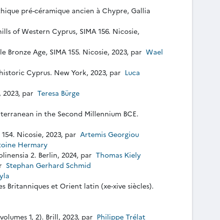
éolithique pré-céramique ancien à Chypre, Gallia
ills of Western Cyprus, SIMA 156. Nicosie,
dle Bronze Age, SIMA 155. Nicosie, 2023, par
Wael
historic Cyprus. New York, 2023, par
Luca
, 2023, par
Teresa Bürge
iterranean in the Second Millennium BCE.
 154. Nicosie, 2023, par
Artemis Georgiou
oine Hermary
linensia 2. Berlin, 2024, par
Thomas Kiely
ar
Stephan Gerhard Schmid
ayla
s Britanniques et Orient latin (xe-xive siècles).
lumes 1, 2). Brill, 2023, par
Philippe Trélat