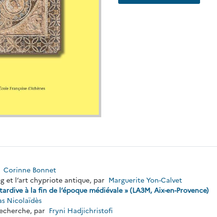
r
Corinne Bonnet
g et l’art chypriote antique, par
Marguerite Yon-Calvet
tardive à la fin de l’époque médiévale » (LA3M, Aix-en-Provence)
s Nicolaïdès
 recherche, par
Fryni Hadjichristofi