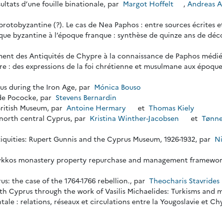
sultats d’une fouille binationale, par
Margot Hoffelt
,
Andreas A
protobyzantine (?). Le cas de Nea Paphos : entre sources écrites 
oque byzantine à l’époque franque : synthèse de quinze ans de déc
ement des Antiquités de Chypre à la connaissance de Paphos médié
re : des expressions de la foi chrétienne et musulmane aux époqu
rus during the Iron Age, par
Mónica Bouso
 de Pococke, par
Stevens Bernardin
British Museum, par
Antoine Hermary
et
Thomas Kiely
 north central Cyprus, par
Kristina Winther-Jacobsen
et
Tønne
antiquities: Rupert Gunnis and the Cyprus Museum, 1926-1932, par
Ni
ykkos monastery property repurchase and management framework 
s: the case of the 1764-1766 rebellion., par
Theocharis Stavrides
th Cyprus through the work of Vasilis Michaelides: Turkisms and m
tale : relations, réseaux et circulations entre la Yougoslavie et C