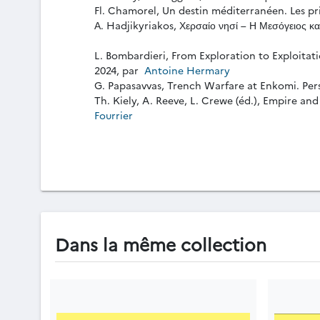
Fl. Chamorel, Un destin méditerranéen. Les pr
Α. Hadjikyriakos, Χερσαίο νησί – Η Μεσόγειος 
L. Bombardieri, From Exploration to Exploitat
2024, par
Antoine Hermary
G. Papasavvas, Trench Warfare at Enkomi. Perso
Th. Kiely, A. Reeve, L. Crewe (éd.), Empire an
Fourrier
Dans la même collection