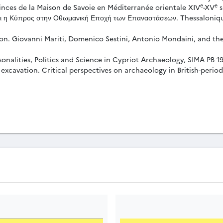
e
e
inces de la Maison de Savoie en Méditerranée orientale XIV
-XV
s
και η Κύπρος στην Οθωμανική Εποχή των Επαναστάσεων. Thessaloniq
ion. Giovanni Mariti, Domenico Sestini, Antonio Mondaini, and the
nalities, Politics and Science in Cypriot Archaeology, SIMA PB 19
d excavation. Critical perspectives on archaeology in British-perio