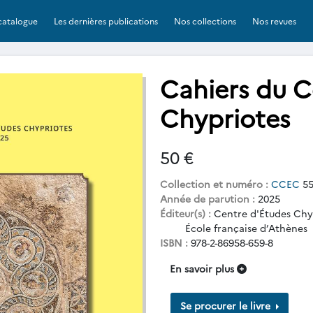
catalogue
Les dernières publications
Nos collections
Nos revues
Cahiers du C
Chypriotes
50 €
Collection et numéro :
CCEC
5
Année de parution :
2025
Éditeur(s) :
Centre d'Études Chy
École française d’Athènes
ISBN :
978-2-86958-659-8
En savoir plus
Se procurer le livre