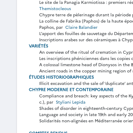
Le site de la Panagia Karmiotissa : premiers ré
Themistocleous
Chypre terre de pèlerinage durant la période 
La colline de Fabrika (Paphos) de la haute ép
Paphos, par
Claire Balandier
L’apport des fouilles de sauvetage du Départ
Inscriptions arabes sur des céramiques à Chyp
VARIÉTÉS
An overview of the ritual of cremation in Cyp
Les inscriptions phéniciennes dans les copies
A colossal limestone head of Dionysos in the 
Ancient roads in the copper mining region of
ÉTUDES HISTORIOGRAPHIQUES
Illicit excavation and the sale of ‘duplicate’ 
CHYPRE MODERNE ET CONTEMPORAINE
Compliance and breach: key aspects of the K
c.), par
Styliani Lepida
Shades of disorder in eighteenth-century Cypru
Language and society in late 19th and early 20
Solidarités non-alignées en Méditerranée orien