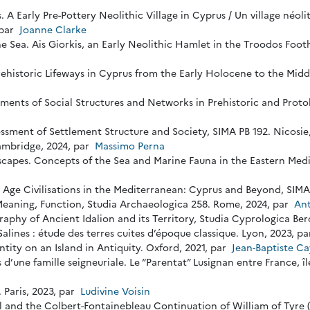
monas. A Early Pre-Pottery Neolithic Village in Cyprus / Un village n
 par
Joanne Clarke
 Sea. Ais Giorkis, an Early Neolithic Hamlet in the Troodos Footh
 Prehistoric Lifeways in Cyprus from the Early Holocene to the Mid
pments of Social Structures and Networks in Prehistoric and Proto
ssment of Settlement Structure and Society, SIMA PB 192. Nicosie
ambridge, 2024, par
Massimo Perna
capes. Concepts of the Sea and Marine Fauna in the Eastern Med
nze Age Civilisations in the Mediterranean: Cyprus and Beyond, SIMA
, Meaning, Function, Studia Archaeologica 258. Rome, 2024, par
Ant
aphy of Ancient Idalion and its Territory, Studia Cyprologica Bero
 Salines : étude des terres cuites d’époque classique. Lyon, 2023, p
tity on an Island in Antiquity. Oxford, 2021, par
Jean-Baptiste C
 d’une famille seigneuriale. Le “Parentat” Lusignan entre France, île
. Paris, 2023, par
Ludivine Voisin
and the Colbert-Fontainebleau Continuation of William of Tyre (vo