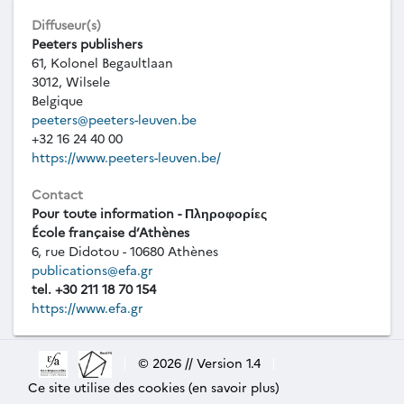
Diffuseur(s)
Peeters publishers
61, Kolonel Begaultlaan
3012, Wilsele
Belgique
peeters@peeters-leuven.be
+32 16 24 40 00
https://www.peeters-leuven.be/
Contact
Pour toute information - Πληροφορίες
École française d’Athènes
6, rue Didotou - 10680 Athènes
publications@efa.gr
tel. +30 211 18 70 154
https://www.efa.gr
|
© 2026 // Version 1.4
|
Ce site utilise des cookies (en savoir plus)