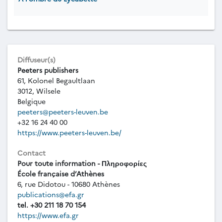
Diffuseur(s)
Peeters publishers
61, Kolonel Begaultlaan
3012, Wilsele
Belgique
peeters@peeters-leuven.be
+32 16 24 40 00
https://www.peeters-leuven.be/
Contact
Pour toute information - Πληροφορίες
École française d’Athènes
6, rue Didotou - 10680 Athènes
publications@efa.gr
tel. +30 211 18 70 154
https://www.efa.gr