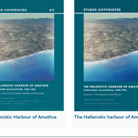
enistic Harbour of Amathus
The Hellenistic harbour of A