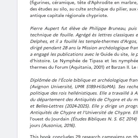
(figurines, céramique, tête d’Aphrodite en marbre,
des études au silo, au culte archaïque du pilier, au
antique capitale régionale chypriote.
Pierre Aupert fut élève de Philippe Bruneau, pui
technique de fouille. Agrégé ès lettres classiques
Delphes, et il a fouillé les temple-thermes d’Argos
dirigé pendant 28 ans la Mission archéologique franç
a engagé les publications avec le
Guide du site
, le
d’histoire. Le Nymphée de Tipasa et les nymphées
thermes du Forum (Aquitania, 2001)
et
Barzan II. Le
Diplômée de l’École biblique et archéologique franç
(Avignon Université, UMR 5189-HiSoMA). Ses recherc
politique des rois hellénistiques. Elle a travaillé 
du département des Antiquités de Chypre et du mini
et Belles-Lettres (2024-2025). Elle y dirige un pr
Antiquités de Chypre et l’Université de Chypre. El
l’ouest du Jourdain
(Études Bibliques N. S. 67, 2014)
jours
(Ausonius, 2016).
This book concludes 29 research campaigns on the 