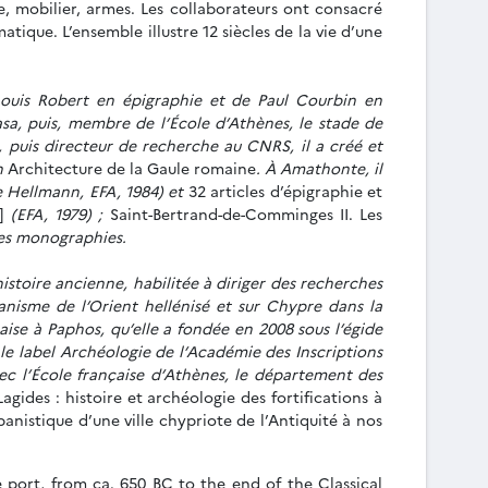
e, mobilier, armes. Les collaborateurs ont consacré
tique. L’ensemble illustre 12 siècles de la vie d’une
 Louis Robert en épigraphie et de Paul Courbin en
asa, puis, membre de l’École d’Athènes, le stade de
e, puis directeur de recherche au CNRS, il a créé et
on
Architecture de la Gaule romaine
. À Amathonte, il
e Hellmann, EFA, 1984) et
32 articles d’épigraphie et
]
(EFA, 1979) ;
Saint-Bertrand-de-Comminges II. Les
les monographies.
istoire ancienne, habilitée à diriger des recherches
banisme de l’Orient hellénisé et sur Chypre dans la
çaise à Paphos, qu’elle a fondée en 2008 sous l’égide
le label Archéologie de l’Académie des Inscriptions
vec l’École française d’Athènes, le département des
gides : histoire et archéologie des fortifications à
nistique d’une ville chypriote de l’Antiquité à nos
 port, from ca. 650 BC to the end of the Classical