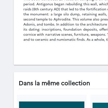
period. Antigonus began rebuilding this wall, whi
raids (6th century AD) that led to the fortification 
the monument: a large silo dump, retaining walls,
second temple to Aphrodite. This volume also presen
Adonis, and tombs. In addition to the architecture 
its dating: inscriptions, foundation deposits, off
cornice with narrative scenes, furniture, weapons. T
and to ceramic and numismatic finds. As a whole, thi
Dans la même collection