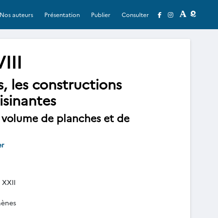
Nos auteurs
Présentation
Publier
Consulter
III
s, les constructions
isinantes
1 volume de planches et de
er
XXII
hènes