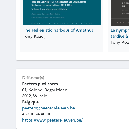
The Hellenistic harbour of Amathus
Le nymph
Tony Kozelj
tardive à
Tony Koz
Diffuseur(s)
Peeters publishers
61, Kolonel Begaultlaan
3012, Wilsele
Belgique
peeters@peeters-leuven.be
+32 16 24 40 00
https://www.peeters-leuven.be/