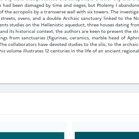
ch had been damaged by time and sieges, but Ptolemy I abandoned
of the acropolis by a transverse wall with six towers. The investig
 streets, ovens, and a double Archaic sanctuary linked to the No
ts studies on the Hellenistic aqueduct, three houses dating from 
and its historical context, the authors are keen to present the st
erings from sanctuaries (figurines, ceramics, marble head of Aph
he collaborators have devoted studies to the silo, to the archaic p
s volume illustrates 12 centuries in the life of an ancient regional