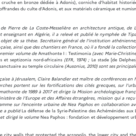
 cruche en bronze dédiée à Adonis), corniche d’habitat historié
x offrandes du culte d’Adonis, et aux matériels céramique et numisma
s de Pierre de La Coste-Messelière en architecture antique, de
 et enseignant en Algérie, il a relevé et publié le nymphée de Tip
, objet de sa thèse. Secrétaire général de l’institution athénienn
aise, ainsi que des chantiers en France, où il a fondé la collecti
 premier volume de
Amathonte I : Testimonia
(avec Marie-Christin
 et septizonia nord-africains
(EFR, 1974) ;
Le stade [de Delphes
 sanctuaire au temple circulaire
(Ausonius, 2010) sont ses principa
aise à Jérusalem, Claire Balandier est maître de conférences en h
hes portent sur les fortifications des cités grecques, sur l’ur
à Amathonte de 1989 à 2017 et dirige la Mission archéologique fran
stère de l’Europe et des Affaires étrangères, mission qui a reçu 
ogramme sur l’enceinte urbaine de Nea Paphos en collaboration a
le a publié
La défense de la Syrie-Palestine des Achéménides aux La
 et dirigé le volume
Nea Paphos : fondation et développement urba
city walls that protected the acropolis, the lower city and the