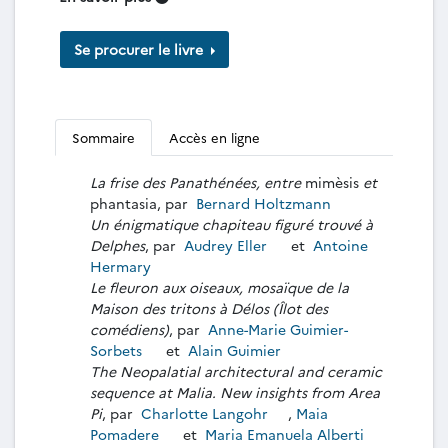
Se procurer le livre
Sommaire
Accès en ligne
La frise des Panathénées, entre
mimèsis
et
phantasia, par
Bernard Holtzmann
Un énigmatique chapiteau figuré trouvé à
Delphes
, par
Audrey Eller
et
Antoine
Hermary
Le fleuron aux oiseaux, mosaïque de la
Maison des tritons à Délos (Îlot des
comédiens)
, par
Anne-Marie Guimier-
Sorbets
et
Alain Guimier
The Neopalatial architectural and ceramic
sequence at Malia. New insights from Area
Pi
, par
Charlotte Langohr
,
Maia
Pomadere
et
Maria Emanuela Alberti