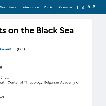
Nos auteurs
Présentation
Publier
Consulter
ts on the Black Sea
Bricault
(Dir.)
6
hènes,
ith Center of Thracology, Bulgarian Academy of
5-3