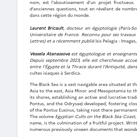
nom, est l’aboutissement d’un projet fructueux. 
d’anciennes questions, tout en révélant de nombreu
dans cette région du monde.
Laurent Bricault
, docteur en égyptologie (Paris-So
Universitaire de France. Reconnu pour ses travaux s
Lettres) et a récemment publié
Isis Pelagia : Image
Vessela Atanassova
est égyptologue et enseignante-
Depuis septembre 2023, elle est chercheuse accueil
entre l’Égypte et la Thrace durant l’Antiquité, dan
cultes isiaques à Serdica
.
The Black Sea is a vast navigable area situated at 
Asia to the east, Asia Minor and Mesopotamia to t
its shores, establishing an active and lucrative t
Pontus, and the Odrysae) developed, fostering clos
of the Pontus Euxinus, taking root there permanent
The volume
Egyptian Cults on the Black Sea Coast
name, is the culmination of a fruitful project. Writ
numerous previously unseen documents that wonderful