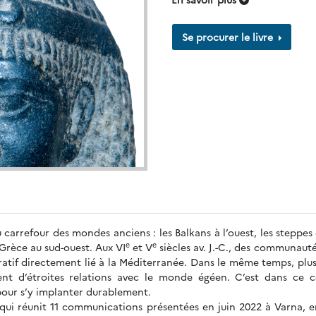
Se procurer le livre
 carrefour des mondes anciens : les Balkans à l’ouest, les steppes 
e
e
 Grèce au sud-ouest. Aux VI
et V
siècles av. J.-C., des communaut
ucratif directement lié à la Méditerranée. Dans le même temps, p
nt d’étroites relations avec le monde égéen. C’est dans ce 
 pour s’y implanter durablement.
qui réunit 11 communications présentées en juin 2022 à Varna, e