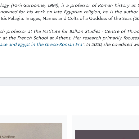
ogy (Paris-Sorbonne, 1994), is a professor of Roman history at t
enowned for his work on late Egyptian religion, he is the author
d
Isis Pelagia: Images, Names and Cults of a Goddess of the Seas
(202
ch professor at the Institute for Balkan Studies - Centre of Thr
r at the French School at Athens. Her research primarily focuses
ace and Egypt in the Greco-Roman Era
". In 2020, she co-edited w