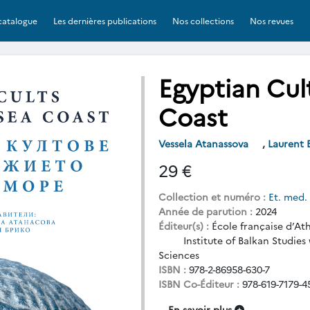
catalogue
Les dernières publications
Nos collections
Nos revues
Egyptian Cul
Coast
Vessela Atanassova
,
Laurent 
29 €
Collection et numéro :
Et. med.
Année de parution :
2024
Éditeur(s) :
École française d’At
Institute of Balkan Studies w
Sciences
ISBN :
978-2-86958-630-7
ISBN Co-Éditeur :
978-619-7179-4
En savoir plus