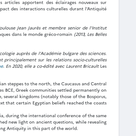
es articles apportent des éclairages nouveaux sur
act des interactions culturelles durant l’Antiquité
Toulouse Jean Jaurès et membre senior de l'Institut
siaques dans le monde gréco-romain
(2013, Les Belles
cologie auprès de l’Académie bulgare des sciences.
 principalement sur les relations socio-culturelles
ne
. En 2020, elle a co-édité avec Laurent Bricault
Les
asian steppes to the north, the Caucasus and Central
ries BCE, Greek communities settled permanently on
e, several kingdoms (notably those of the Bosporus,
xt that certain Egyptian beliefs reached the coasts
ia, during the international conference of the same
 shed new light on ancient questions, while revealing
g Antiquity in this part of the world.