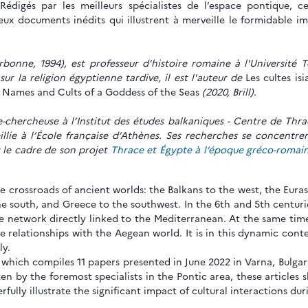
Rédigés par les meilleurs spécialistes de l’espace pontique, c
x documents inédits qui illustrent à merveille le formidable imp
rbonne, 1994), est professeur d'histoire romaine à l'Université 
ur la religion égyptienne tardive, il est l'auteur de
Les cultes i
s, Names and Cults of a Goddess of the Seas
(2020, Brill).
chercheuse à l’Institut des études balkaniques - Centre de Thra
lie à l’École française d’Athènes. Ses recherches se concentrent
s le cadre de son projet
Thrace et Égypte à l’époque gréco-romai
the crossroads of ancient worlds: the Balkans to the west, the Eur
he south, and Greece to the southwest. In the 6th and 5th centu
rade network directly linked to the Mediterranean. At the same tim
e relationships with the Aegean world. It is in this dynamic conte
ly.
, which compiles 11 papers presented in June 2022 in Varna, Bulgar
ten by the foremost specialists in the Pontic area, these articles
ly illustrate the significant impact of cultural interactions durin