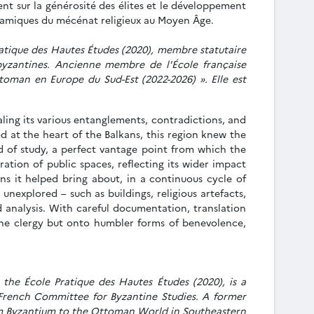
nt sur la générosité des élites et le développement
ynamiques du mécénat religieux au Moyen Âge.
ratique des Hautes Études (2020), membre statutaire
yzantines. Ancienne membre de l'École française
oman en Europe du Sud-Est (2022-2026) ». Elle est
ling its various entanglements, contradictions, and
d at the heart of the Balkans, this region knew the
ld of study, a perfect vantage point from which the
tion of public spaces, reflecting its wider impact
ns it helped bring about, in a continuous cycle of
unexplored – such as buildings, religious artefacts,
 analysis. With careful documentation, translation
 the clergy but onto humbler forms of benevolence,
he École Pratique des Hautes Études (2020), is a
French Committee for Byzantine Studies. A former
rom Byzantium to the Ottoman World in Southeastern