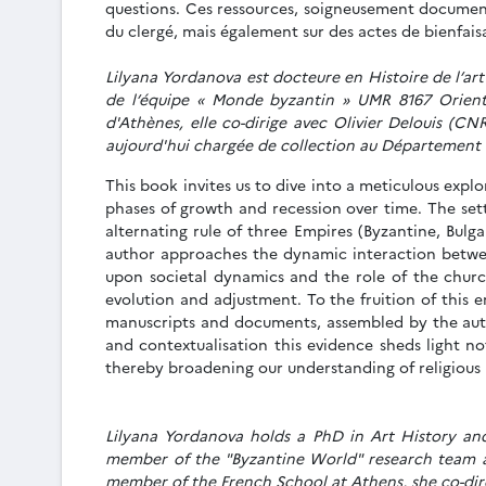
questions. Ces ressources, soigneusement documenté
du clergé, mais également sur des actes de bienfa
Lilyana Yordanova est docteure en Histoire de l’ar
de l’équipe « Monde byzantin » UMR 8167 Orient
d'Athènes, elle co-dirige avec Olivier Delouis (
aujourd'hui chargée de collection au Département d
This book invites us to dive into a meticulous exp
phases of growth and recession over time. The sett
alternating rule of three Empires (Byzantine, Bulg
author approaches the dynamic interaction between
upon societal dynamics and the role of the church
evolution and adjustment. To the fruition of this e
manuscripts and documents, assembled by the autho
and contextualisation this evidence sheds light n
thereby broadening our understanding of religious 
Lilyana Yordanova holds a PhD in Art History an
member of the "Byzantine World" research team a
member of the French School at Athens, she co-dir