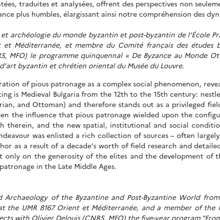
es, traduites et analysées, offrent des perspectives non seuleme
isance plus humbles, élargissant ainsi notre compréhension des d
t et archéologie du monde byzantin et post-byzantin de l’École P
 et Méditerranée, et membre du Comité français des études b
CNRS, MFO) le programme quinquennal « De Byzance au Monde Ott
'art byzantin et chrétien oriental du Musée du Louvre.
loration of pious patronage as a complex social phenomenon, revea
ing is Medieval Bulgaria from the 12th to the 15th century: nestle
arian, and Ottoman) and therefore stands out as a privileged fie
 the influence that pious patronage wielded upon the configura
 therein, and the new spatial, institutional and social conditio
ndeavour was enlisted a rich collection of sources – often largely 
r as a result of a decade’s worth of field research and detailed
ot only on the generosity of the elites and the development of
patronage in the Late Middle Ages.
d Archaeology of the Byzantine and Post-Byzantine World from t
t the UMR 8167 Orient et Méditerranée, and a member of the 
ects with Olivier Delouis (CNRS, MFO) the five-year program "F