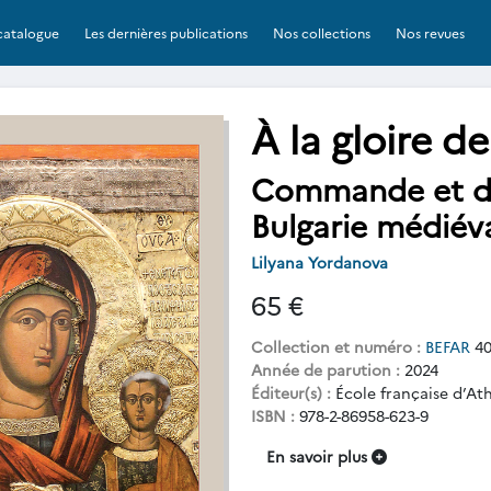
catalogue
Les dernières publications
Nos collections
Nos revues
À la gloire de
Commande et do
Bulgarie médiéva
Lilyana Yordanova
65 €
Collection et numéro :
BEFAR
40
Année de parution :
2024
Éditeur(s) :
École française d’At
ISBN :
978-2-86958-623-9
En savoir plus