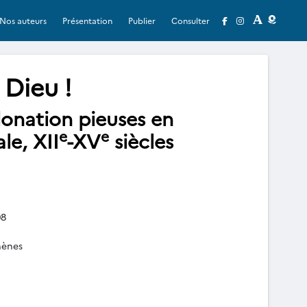
Nos auteurs
Présentation
Publier
Consulter
 Dieu !
nation pieuses en
e
e
le, XII
-XV
siècles
8
hènes