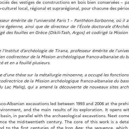
ociés des vestiges de constructions en bois bien conservées – p
-culturel local, régional et suprarégional, pour chacune des péri
sseur émérite de l’université Paris 1 – Panthéon-Sorbonne, où il 
ire égéenne, ainsi que de directeur de l’École doctorale d’Archéo
rigé des fouilles en Grèce (Dikili-Tash, Argos) et codirigé la Miss
 l’Institut d’archéologie de Tirana, professeur émérite de l’univ
ien codirecteur de la Mission archéologique franco-albanaise du ba
 et en a fouillé plusieurs.
e d’une thèse sur la métallurgie minoenne, a occupé les fonctions d
odirectrice de la Mission archéologique franco-albanaise du bassi
 Lac Maliq), qui a amené la découverte de nouveaux sites arché
ranco-Albanian excavations led between 1993 and 2006 at the prehis
environment, and the main results of its exploration. It opens
ë basin, in parallel with the archaeological excavations. Next come
ince the mid-twentieth century. The core of this work is a deta
d to the first centuries of the Iron Age; the sequence, which