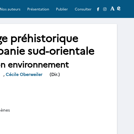
Nos auteurs
Présentation
Publier
Consulter
age préhistorique
banie sud-orientale
son environnement
,
Cécile Oberweiler
(Dir.)
hènes