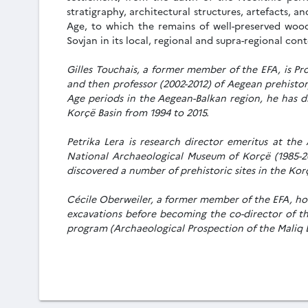
stratigraphy, architectural structures, artefacts, 
Age, to which the remains of well-preserved woo
Sovjan in its local, regional and supra-regional con
Gilles Touchais, a former member of the EFA, is Pro
and then professor (2002-2012) of Aegean prehistory
Age periods in the Aegean-Balkan region, he has di
Korçë Basin from 1994 to 2015.
Petrika Lera is research director emeritus at the 
National Archaeological Museum of Korçë (1985-20
discovered a number of prehistoric sites in the Ko
Cécile Oberweiler, a former member of the EFA, hol
excavations before becoming the co-director of th
program (Archaeological Prospection of the Maliq L