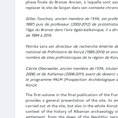
phase finale du Bronze Ancien, à laquelle sont ass
replacer le site de Sovjan dans son contexte chrono
Gilles Touchais, ancien membre de l’EFA, est profe
1997) puis de professeur (2002-2012) de protohisto
l’âge du Bronze dans l’aire égéo-balkanique, il a di
de 1994 à 2015.
Petrika Lera est directeur de recherche émérite de
national de Préhistoire de Korçë (1985-2014) et anc
nombre de sites préhistoriques de la région de Korçë
Cécile Oberweiler, ancien membre de l’EFA, titulair
2006) et de Kallamas (2008-2011) avant de devenir c
le programme PALM (Prospection Archéologique du
Korçë.
The first volume in the final publication of the F
provides a general presentation of the site, its 
carried out at the site, but also in the whole Korç
context of the history of Albanian archaeology s
settlement, from the dawn of the Neolithic perio