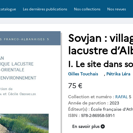
catalogue
Les dernières publications
Nos collections
Nos revues
Sovjan : vill
lacustre d’Al
I. Le site dans 
Gilles Touchais
,
Pétrika Léra
75 €
Collection et numéro :
RAFAL
5
Année de parution :
2023
Éditeur(s) :
École française d’At
ISBN :
978-2-86958-591-1
En savoir plus