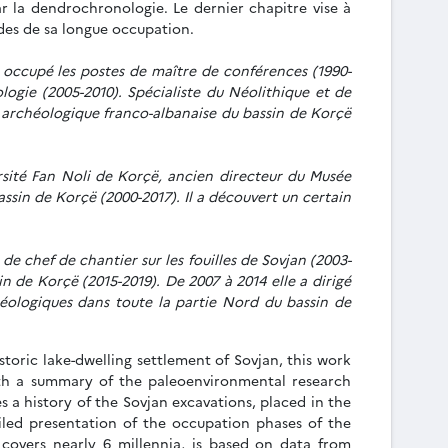
ar la dendrochronologie. Le dernier chapitre vise à
odes de sa longue occupation.
a occupé les postes de maître de conférences (1990-
logie (2005-2010). Spécialiste du Néolithique et de
ion archéologique franco-albanaise du bassin de Korçë
ersité Fan Noli de Korçë, ancien directeur du Musée
ssin de Korçë (2000-2017). Il a découvert un certain
e chef de chantier sur les fouilles de Sovjan (2003-
n de Korçë (2015-2019). De 2007 à 2014 elle a dirigé
ologiques dans toute la partie Nord du bassin de
toric lake-dwelling settlement of Sovjan, this work
 with a summary of the paleoenvironmental research
s a history of the Sovjan excavations, placed in the
iled presentation of the occupation phases of the
 covers nearly 6 millennia, is based on data from