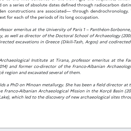
and on a series of absolute dates defined through radiocarbon datin
den constructions are associated— through dendrochronology. T
text for each of the periods of its long occupation.
fessor emeritus at the University of Paris 1 – Panthéon-Sorbonne,
, as well as director of the Doctoral School of Archaeology (2005
rected excavations in Greece (Dikili-Tash, Argos) and codirecte
Archaeological Institute at Tirana, professor emeritus at the F
14) and former co-director of the Franco-Albanian Archaeologic
rçë region and excavated several of them.
ds a PhD on Minoan metallurgy. She has been a field director at t
e Franco-Albanian Archaeological Mission in the Korçë Basin (20
ake), which led to the discovery of new archaeological sites thro