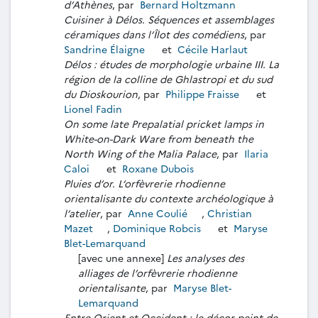
d’Athènes
, par
Bernard Holtzmann
Cuisiner à Délos. Séquences et assemblages
céramiques dans l’Îlot des comédiens
, par
Sandrine Élaigne
et
Cécile Harlaut
Délos : études de morphologie urbaine III. La
région de la colline de Ghlastropi et du sud
du Dioskourion
, par
Philippe Fraisse
et
Lionel Fadin
On some late Prepalatial pricket lamps in
White-on-Dark Ware from beneath the
North Wing of the Malia Palace
, par
Ilaria
Caloi
et
Roxane Dubois
Pluies d’or. L’orfèvrerie rhodienne
orientalisante du contexte archéologique à
l’atelier
, par
Anne Coulié
,
Christian
Mazet
,
Dominique Robcis
et
Maryse
Blet-Lemarquand
[avec une annexe]
Les analyses des
alliages de l’orfèvrerie rhodienne
orientalisante
, par
Maryse Blet-
Lemarquand
Entre Orient et Occident : le décor peint de