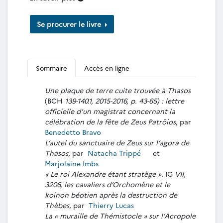
Se procurer le livre
Sommaire
Accès en ligne
Une plaque de terre cuite trouvée à Thasos
(BCH
139-140.1, 2015-2016, p. 43-65) : lettre
officielle d’un magistrat concernant la
célébration de la fête de Zeus Patrōios
, par
Benedetto Bravo
L’autel du sanctuaire de Zeus sur l’agora de
Thasos
, par
Natacha Trippé
et
Marjolaine Imbs
« Le roi Alexandre étant stratège ».
IG
VII,
3206, les cavaliers d’Orchomène et le
koinon béotien après la destruction de
Thèbes
, par
Thierry Lucas
La « muraille de Thémistocle » sur l’Acropole