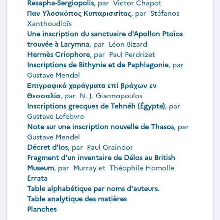
Resapha-Sergiopolis
, par
Victor Chapot
Παν Υλοσκόπος Κυπαρισσίτας
, par
Stéfanos
Xanthoudídīs
Une inscription du sanctuaire d'Apollon Ptoïos
trouvée à Larymna
, par
Léon Bizard
Hermès Criophore
, par
Paul Perdrizet
Inscriptions de Bithynie et de Paphlagonie
, par
Gustave Mendel
Επιγραφικά χαράγματα επί βράχων εν
Θεσσαλία
, par
N. J. Giannopoulos
Inscriptions grecques de Tehnéh (Égypte)
, par
Gustave Lefebvre
Note sur une inscription nouvelle de Thasos
, par
Gustave Mendel
Décret d'Ios
, par
Paul Graindor
Fragment d'un inventaire de Délos au British
Museum
, par
Murray
et
Théophile Homolle
Errata
Table alphabétique par noms d'auteurs.
Table analytique des matières
Planches