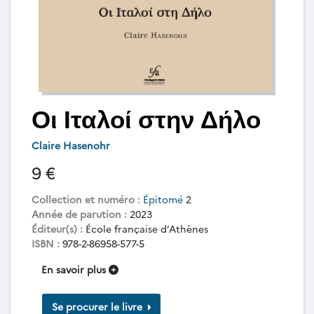
Οι Ιταλοί στην Δήλο
Claire Hasenohr
9 €
Collection et numéro :
Épitomé
2
Année de parution :
2023
Éditeur(s) :
École française d’Athènes
ISBN :
978-2-86958-577-5
En savoir plus
Se procurer le livre