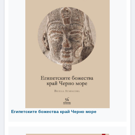
Египетските божества край Черно море