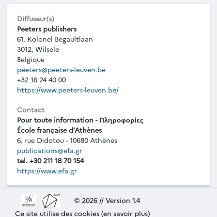
Diffuseur(s)
Peeters publishers
61, Kolonel Begaultlaan
3012, Wilsele
Belgique
peeters@peeters-leuven.be
+32 16 24 40 00
https://www.peeters-leuven.be/
Contact
Pour toute information - Πληροφορίες
École française d’Athènes
6, rue Didotou - 10680 Athènes
publications@efa.gr
tel. +30 211 18 70 154
https://www.efa.gr
|
© 2026 // Version 1.4
|
Ce site utilise des cookies (en savoir plus)