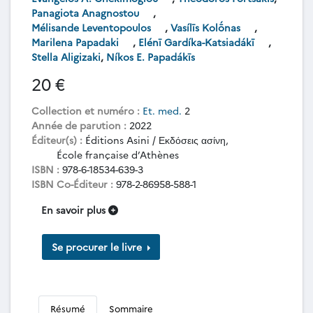
Panagiota Anagnostou
,
Mélisande Leventopoulos
,
Vasílīs Kolṓnas
,
Marilena Papadaki
,
Elénī Gardíka-Katsiadákī
,
Stella Aligizaki
,
Níkos E. Papadákīs
20 €
Collection et numéro :
Et. med.
2
Année de parution :
2022
Éditeur(s) :
Éditions Asini / Εκδόσεις ασίνη,
École française d’Athènes
ISBN :
978-6-18534-639-3
ISBN Co-Éditeur :
978-2-86958-588-1
En savoir plus
Se procurer le livre
Résumé
Sommaire