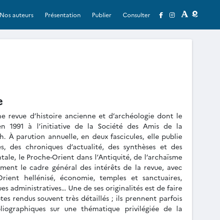
Nos auteurs
Présentation
Publier
Consulter
e
e revue d’histoire ancienne et d’archéologie dont le
n 1991 à l’initiative de la Société des Amis de la
 À parution annuelle, en deux fascicules, elle publie
s, des chroniques d’actualité, des synthèses et des
tale, le Proche-Orient dans l’Antiquité, de l’archaïsme
ment le cadre général des intérêts de la revue, avec
Orient hellénisé, économie, temples et sanctuaires,
s administratives… Une de ses originalités est de faire
s rendus souvent très détaillés ; ils prennent parfois
liographiques sur une thématique privilégiée de la