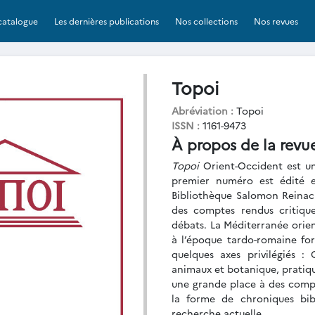
catalogue
Les dernières publications
Nos collections
Nos revues
Topoi
Abréviation :
Topoi
ISSN :
1161-9473
À propos de la revu
Topoi
Orient-Occident est un
premier numéro est édité e
Bibliothèque Salomon Reinach.
des comptes rendus critique
débats. La Méditerranée orien
à l’époque tardo-romaine for
quelques axes privilégiés : 
animaux et botanique, pratique
une grande place à des compte
la forme de chroniques bib
recherche actuelle.