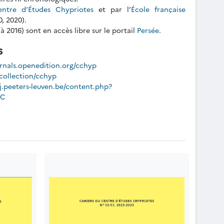
entre d’Études Chypriotes
et par l’
École française
, 2020).
 à 2016) sont en accès libre sur le portail
Persée
.
s
urnals.openedition.org/cchyp
/collection/cchyp
j.peeters-leuven.be/content.php?
CC