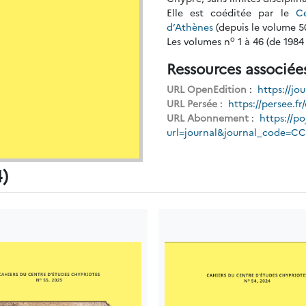
Elle est coéditée par le
C
d’Athènes
(depuis le volume 50
o
Les volumes n
1 à 46 (de 1984
Ressources associée
URL OpenEdition
:
https://jo
URL Persée
:
https://persee.fr
URL Abonnement
:
https://po
url=journal&journal_code=C
4)