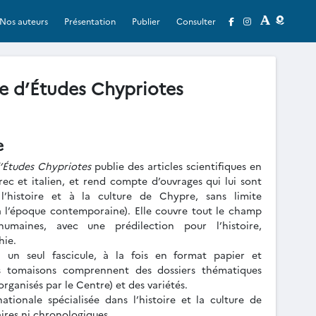
Nos auteurs
Présentation
Publier
Consulter
e d’Études Chypriotes
e
’Études Chypriotes
publie des articles scientifiques en
grec et italien, et rend compte d’ouvrages qui lui sont
 l’histoire et à la culture de Chypre, sans limite
à l’époque contemporaine). Elle couvre tout le champ
humaines, avec une prédilection pour l’histoire,
hie.
n un seul fascicule, à la fois en format papier et
es tomaisons comprennent des dossiers thématiques
organisés par le Centre) et des variétés.
nationale spécialisée dans l’histoire et la culture de
aires ni chronologiques.