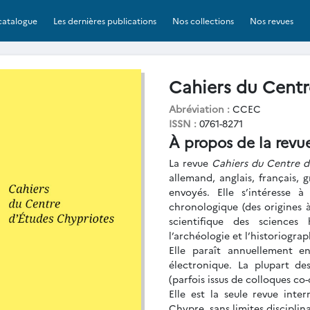
catalogue
Les dernières publications
Nos collections
Nos revues
Cahiers du Centr
Abréviation :
CCEC
ISSN :
0761-8271
À propos de la revu
La revue
Cahiers du Centre d
allemand, anglais, français, 
envoyés. Elle s’intéresse à
chronologique (des origines 
scientifique des sciences 
l’archéologie et l’historiograp
Elle paraît annuellement e
électronique. La plupart d
(parfois issus de colloques co-
Elle est la seule revue inter
Chypre, sans limites disciplin