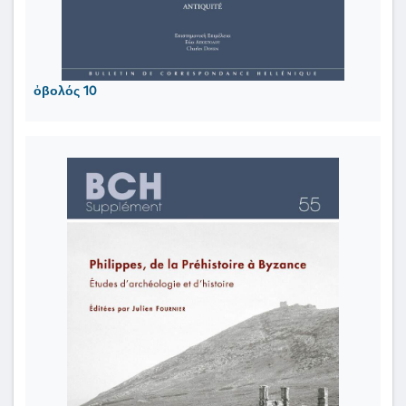
ὀβολός 10