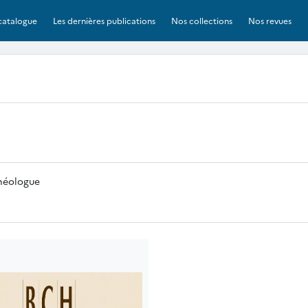
catalogue
Les dernières publications
Nos collections
Nos revues
chéologue