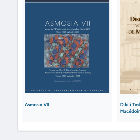
Asmosia VII
Dikili Ta
Macédoin