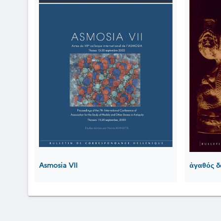
Asmosia VII
ἀγαθός δ