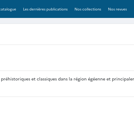
catalogue
Les dernières publications
Nos collections
Nos revues
 préhistoriques et classiques dans la région égéenne et principal