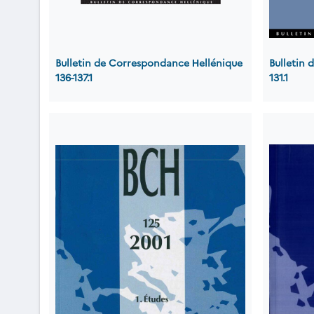
Bulletin de Correspondance Ηellénique
Bulletin
136-137.1
131.1