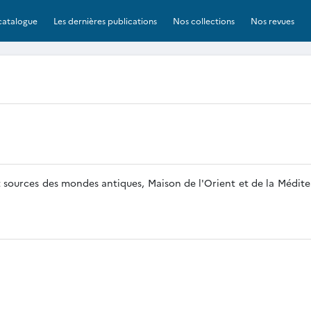
catalogue
Les dernières publications
Nos collections
Nos revues
ources des mondes antiques, Maison de l'Orient et de la Méditerra