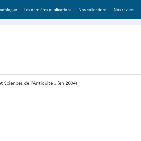
catalogue
Les dernières publications
Nos collections
Nos revues
Sciences de l’Antiquité » (en 2004)