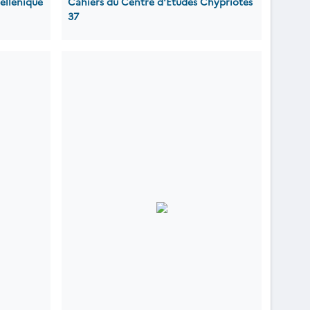
ellénique
Cahiers du Centre d'Etudes Chypriotes
37