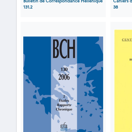
Bulletin de Correspondance Hellénique
Cahiers 
131.2
38