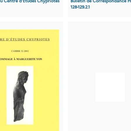
du Centre d'Etudes Chypriotes
Bulletin de Correspondance H
128-129.2.1