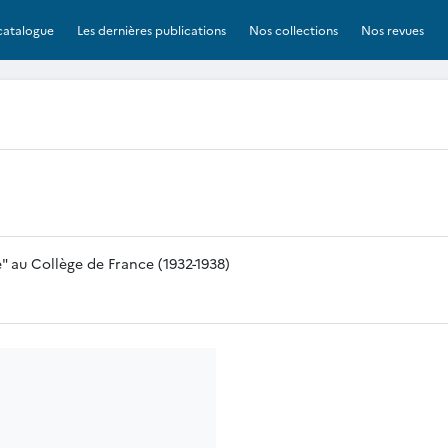
catalogue
Les dernières publications
Nos collections
Nos revues
e" au Collège de France (1932-1938)