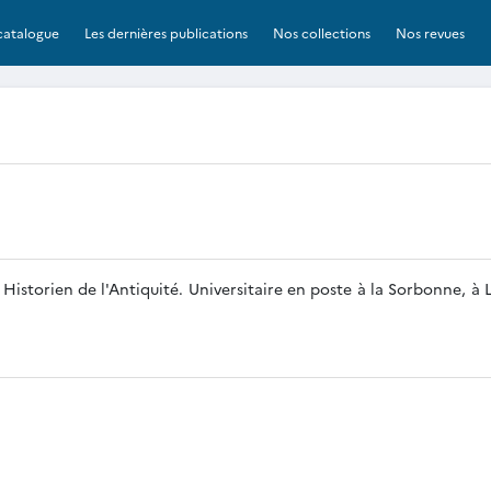
catalogue
Les dernières publications
Nos collections
Nos revues
 Historien de l'Antiquité. Universitaire en poste à la Sorbonne, à L