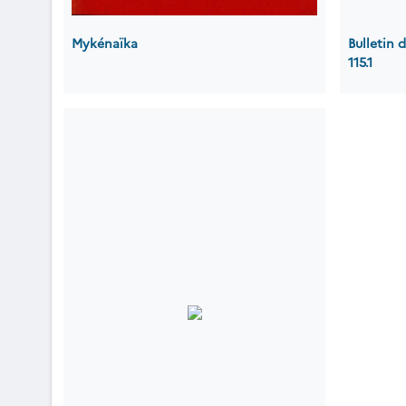
Mykénaïka
Bulletin
115.1