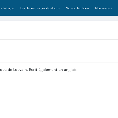
catalogue
Les dernières publications
Nos collections
Nos revues
ique de Louvain. Ecrit également en anglais